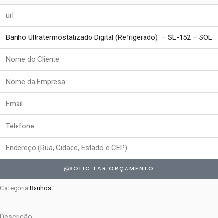
url
produto
Nome
do
Nome
Cliente
da
Email
Empresa
Telefone
Endereço
SOLICITAR ORÇAMENTO
Categoria
Banhos
Descrição