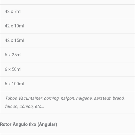
42 x 7ml
42 x 10ml
42 x 15ml
6 x 25ml
6 x 50ml
6 x 100ml
Tubos Vacuntainer, corning, nalgon, nalgene, sarstedt, brand,
falcon, cônico, etc…
Rotor Ângulo fixo (Angular)