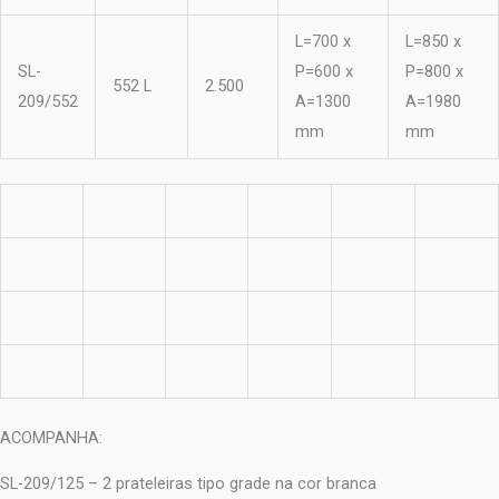
L=700 x
L=850 x
SL-
P=600 x
P=800 x
552 L
2.500
209/552
A=1300
A=1980
mm
mm
ACOMPANHA:
SL-209/125 – 2 prateleiras tipo grade na cor branca