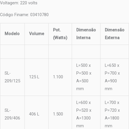
Voltagem: 220 volts
Código Finame: 03410780
Pot.
Dimensão
Dimensão
Modelo
Volume
(Watts)
Interna
Externa
L=500 x
L=650 x
SL-
P=500 x
P=700 x
125 L
1.100
209/125
A=500
A=900
mm
mm
L=600 x
L=700 x
SL-
P=520 x
P=720 x
406 L
1.500
209/406
A=1300
A=1800
mm
mm