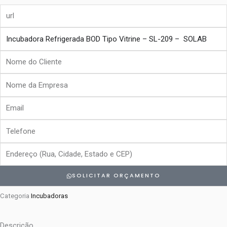
url
produto
Nome
do
Nome
Cliente
da
Email
Empresa
Telefone
Endereço
SOLICITAR ORÇAMENTO
Categoria
Incubadoras
Descrição