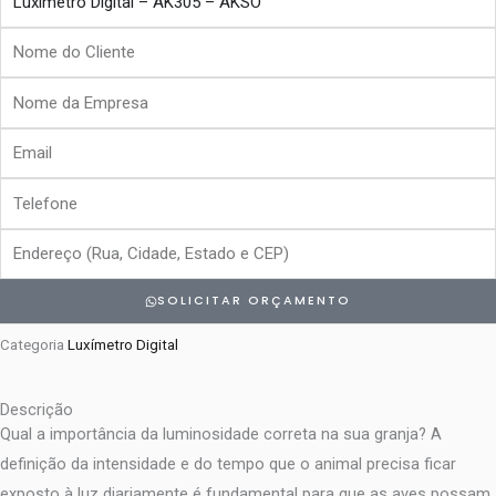
Nome
do
Nome
Cliente
da
Email
Empresa
Telefone
Endereço
SOLICITAR ORÇAMENTO
Categoria
Luxímetro Digital
Descrição
Qual a importância da luminosidade correta na sua granja? A
definição da intensidade e do tempo que o animal precisa ficar
exposto à luz diariamente é fundamental para que as aves possam