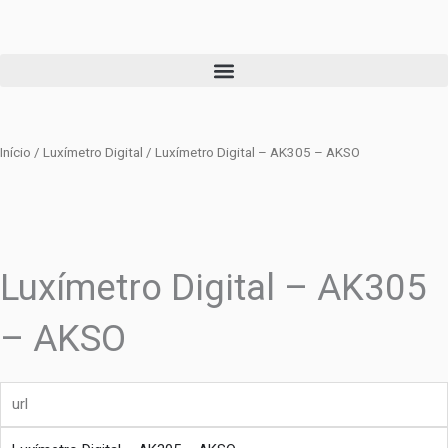
Ir
para
o
conteúdo
Início
/
Luxímetro Digital
/ Luxímetro Digital – AK305 – AKSO
Luxímetro Digital – AK305
– AKSO
url
produto