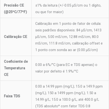
Precisão CE
±1% da leitura (+/-0.05 μS/cm ou 1 dígito,
(@25ºC/77ºF)
ou que for maior)
Calibração em 1 ponto de fator de célula:
seis padrões disponíveis: 84 μS/cm, 1413
Calibração CE
μS/cm, 5.00 mS/cm, 12.88 mS/cm, 80.0
mS/cm, 111.8 mS/cm, calibração offset e
1 ponto com sonda ao ar (0.00 μS/cm)
Coeficiente de
0.00 a 6%/°C (para EC e TDS apenas) o
Temperatura
valor por defeito é 1.9%/°C
CE
0.00 a 14.99 ppm (mg/L); 15.0 a 149.9 ppm
(mg/L); 150 a 1499 ppm (mg/L); 1.50 a
Faixa TDS
14.99 g/L; 15.0 a 100.0 g/L; até 400.0 g/L
(TDS absoluto* com fator TDS 0.8