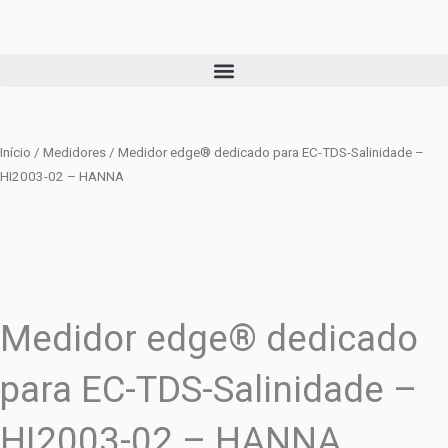
Ir
para
o
conteúdo
Início
/
Medidores
/ Medidor edge® dedicado para EC-TDS-Salinidade –
HI2003-02 – HANNA
Medidor edge® dedicado
para EC-TDS-Salinidade –
HI2003-02 – HANNA