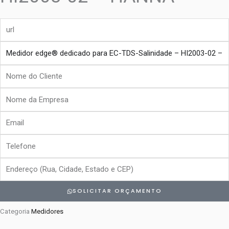
url
produto
Nome
do
Nome
Cliente
da
Email
Empresa
Telefone
Endereço
SOLICITAR ORÇAMENTO
Categoria
Medidores