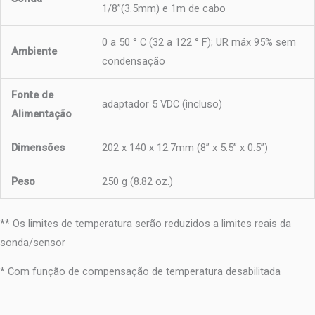
1/8’’(3.5mm) e 1m de cabo
0 a 50 ° C (32 a 122 ° F); UR máx 95% sem
Ambiente
condensação
Fonte de
adaptador 5 VDC (incluso)
Alimentação
Dimensões
202 x 140 x 12.7mm (8” x 5.5” x 0.5”)
Peso
250 g (8.82 oz.)
** Os limites de temperatura serão reduzidos a limites reais da
sonda/sensor
* Com função de compensação de temperatura desabilitada