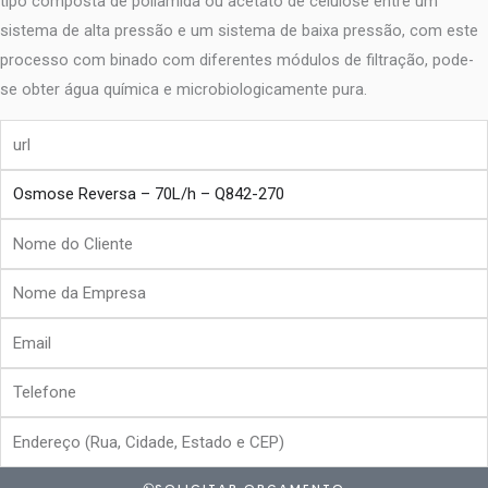
tipo composta de poliamida ou acetato de celulose entre um
sistema de alta pressão e um sistema de baixa pressão, com este
processo com binado com diferentes módulos de filtração, pode-
se obter água química e microbiologicamente pura.
url
produto
Nome
do
Nome
Cliente
da
Email
Empresa
Telefone
Endereço