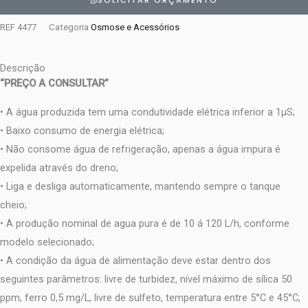
SOLICITAR ORÇAMENTO
REF
4477
Categoria
Osmose e Acessórios
Descrição
“PREÇO A CONSULTAR”
• A água produzida tem uma condutividade elétrica inferior a 1μS;
• Baixo consumo de energia elétrica;
• Não consome água de refrigeração, apenas a água impura é
expelida através do dreno;
• Liga e desliga automaticamente, mantendo sempre o tanque
cheio;
• A produção nominal de agua pura é de 10 á 120 L/h, conforme
modelo selecionado;
• A condição da água de alimentação deve estar dentro dos
seguintes parâmetros: livre de turbidez, nível máximo de sílica 50
ppm, ferro 0,5 mg/L, livre de sulfeto, temperatura entre 5°C e 45°C,