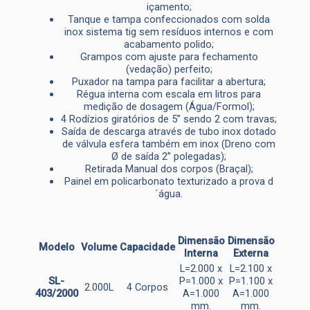
içamento;
Tanque e tampa confeccionados com solda
inox sistema tig sem resíduos internos e com
acabamento polido;
Grampos com ajuste para fechamento
(vedação) perfeito;
Puxador na tampa para facilitar a abertura;
Régua interna com escala em litros para
medição de dosagem (Água/Formol);
4 Rodízios giratórios de 5” sendo 2 com travas;
Saída de descarga através de tubo inox dotado
de válvula esfera também em inox (Dreno com
Ø de saída 2’’ polegadas);
Retirada Manual dos corpos (Braçal);
Painel em policarbonato texturizado a prova d
´água.
Dimensão
Dimensão
Modelo
Volume
Capacidade
Interna
Externa
L=2.000 x
L=2.100 x
SL-
P=1.000 x
P=1.100 x
2.000L
4 Corpos
403/2000
A=1.000
A=1.000
mm.
mm.