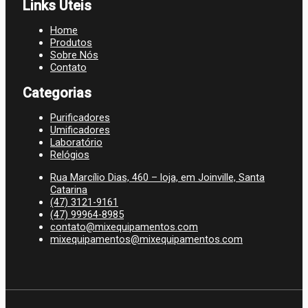
Links Úteis
Home
Produtos
Sobre Nós
Contato
Categorias
Purificadores
Umificadores
Laboratório
Relógios
Rua Marcílio Dias, 460 – loja, em Joinville, Santa
Catarina
(47) 3121-9161
(47) 99964-8985
contato@mixequipamentos.com
mixequipamentos@mixequipamentos.com