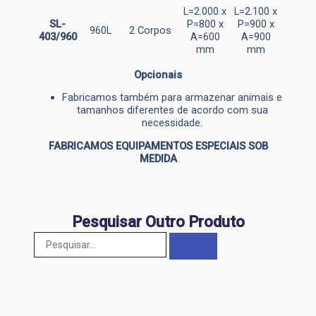
L=2.000 x
L=2.100 x
SL-
P=800 x
P=900 x
960L
2 Corpos
403/960
A=600
A=900
mm
mm
Opcionais
Fabricamos também para armazenar animais e
tamanhos diferentes de acordo com sua
necessidade.
FABRICAMOS EQUIPAMENTOS ESPECIAIS SOB
MEDIDA
Pesquisar Outro Produto
Pesquisar