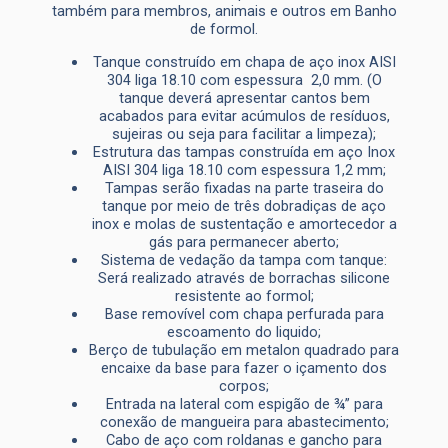
também para membros, animais e outros em Banho
de formol.
Tanque construído em chapa de aço inox AISI
304 liga 18.10 com espessura 2,0 mm. (O
tanque deverá apresentar cantos bem
acabados para evitar acúmulos de resíduos,
sujeiras ou seja para facilitar a limpeza);
Estrutura das tampas construída em aço Inox
AISI 304 liga 18.10 com espessura 1,2 mm;
Tampas serão fixadas na parte traseira do
tanque por meio de três dobradiças de aço
inox e molas de sustentação e amortecedor a
gás para permanecer aberto;
Sistema de vedação da tampa com tanque:
Será realizado através de borrachas silicone
resistente ao formol;
Base removível com chapa perfurada para
escoamento do liquido;
Berço de tubulação em metalon quadrado para
encaixe da base para fazer o içamento dos
corpos;
Entrada na lateral com espigão de ¾” para
conexão de mangueira para abastecimento;
Cabo de aço com roldanas e gancho para